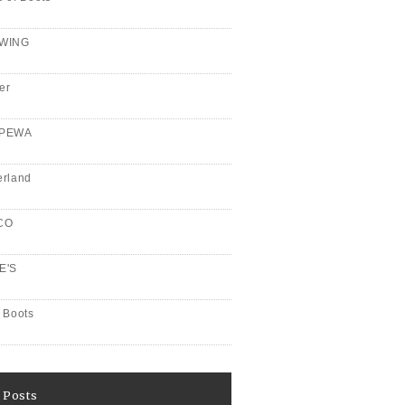
WING
er
PPEWA
erland
CO
E'S
 Boots
 Posts