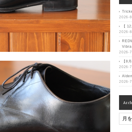
Tri
2026-8
【 1
2026-8
RED
Vib
2026-7
【8
2026-7
Ald
2026-7
Arch
Archiv