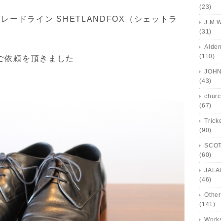
(23)
レードライン SHETLANDFOX（シェットラ
J.M.
(31)
Alde
(110)
ご依頼を頂きました
JOHN
(43)
churc
(67)
Trick
(90)
SCOT
(60)
JALA
(46)
Other
(141)
Works