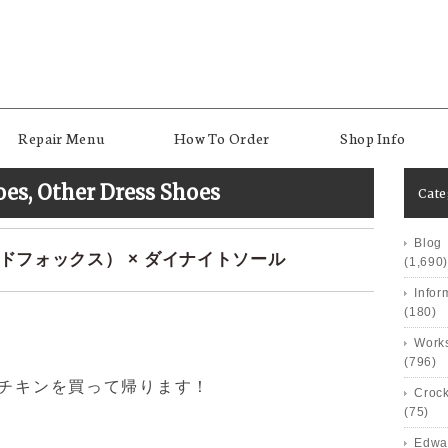
Repair Menu
How To Order
Shop Info
oes
,
Other Dress Shoes
Cat
Blog
ンドフォックス） × ダイナイトソール
(1,690)
Infor
(180)
Works
(796)
にチキンを買って帰ります！
Crock
(75)
Edwa