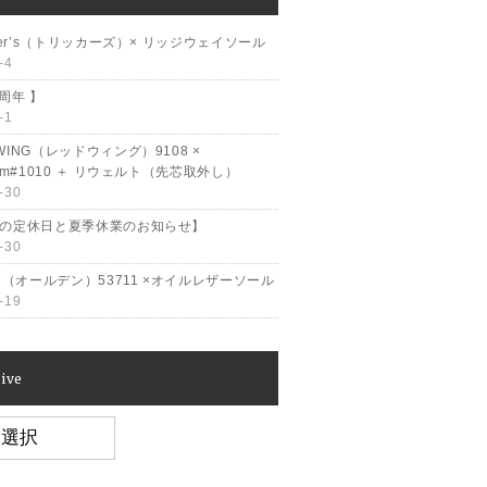
cker’s（トリッカーズ）× リッジウェイソール
-4
2周年 】
-1
WING（レッドウィング）9108 ×
ram#1010 ＋ リウェルト（先芯取外し）
-30
月の定休日と夏季休業のお知らせ】
-30
en（オールデン）53711 ×オイルレザーソール
-19
ive
e