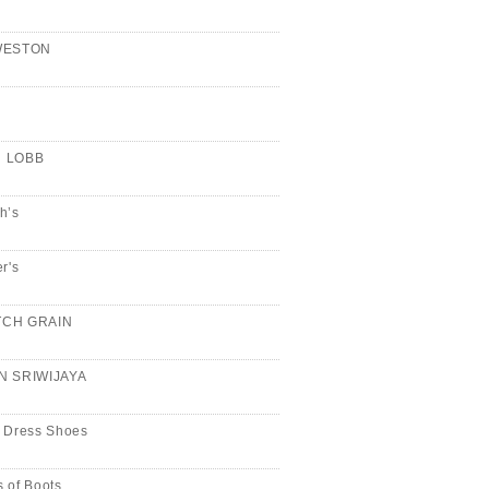
WESTON
n
 LOBB
h’s
er's
CH GRAIN
N SRIWIJAYA
 Dress Shoes
 of Boots