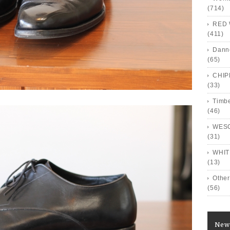
(714)
RED 
(411)
Dann
(65)
CHI
(33)
Timb
(46)
WES
(31)
WHIT
(13)
Other
(56)
New