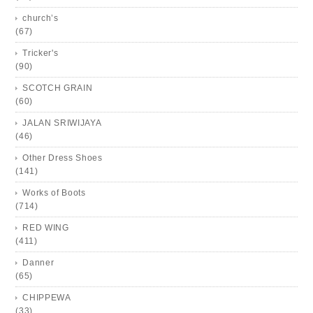
church’s
(67)
Tricker's
(90)
SCOTCH GRAIN
(60)
JALAN SRIWIJAYA
(46)
Other Dress Shoes
(141)
Works of Boots
(714)
RED WING
(411)
Danner
(65)
CHIPPEWA
(33)