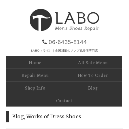
06-6435-8144
LABO（ラボ）｜全国対応のメンズ靴修理専門店
Home
All Sole Menu
Repair Menu
How To Order
Shop Info
Blog
Contact
Blog
,
Works of Dress Shoes