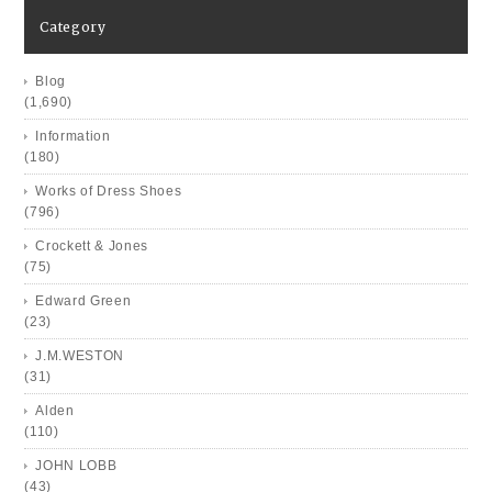
Category
Blog
(1,690)
Information
(180)
Works of Dress Shoes
(796)
Crockett & Jones
(75)
Edward Green
(23)
J.M.WESTON
(31)
Alden
(110)
JOHN LOBB
(43)